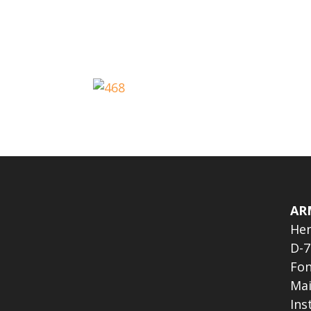
AR
Hen
D-7
Fon
Ma
In