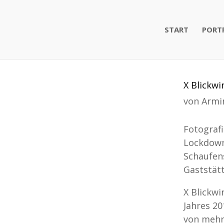
START
PORT
X Blickwi
von
Armi
Fotografi
Lockdowns
Schaufen
Gaststät
X Blickwi
Jahres 20
von mehr