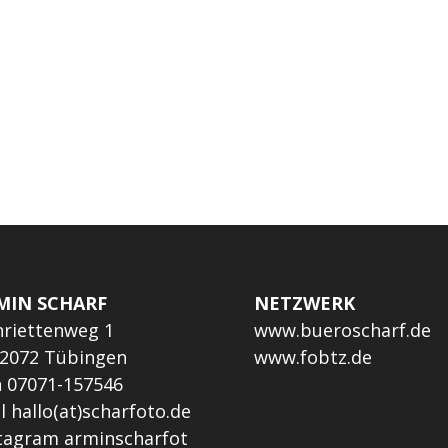
MIN SCHARF
NETZWERK
riettenweg 1
www.bueroscharf.de
2072 Tübingen
www.fobtz.de
 07071-157546
il
hallo(at)scharfoto.de
stagram
arminscharfot