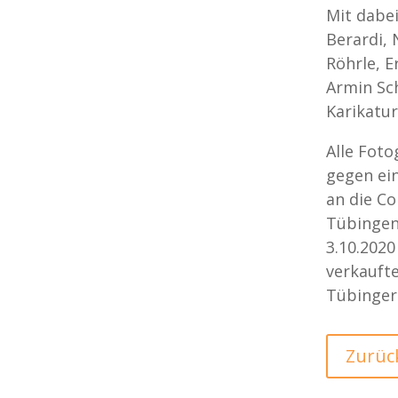
Mit dabei
Berardi, 
Röhrle, E
Armin Sch
Karikatu
Alle Foto
gegen ein
an die Co
Tübingen
3.10.2020
verkaufte
Tübinger
Zurüc